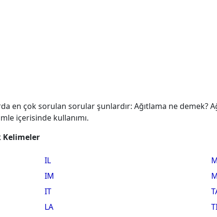
da en çok sorulan sorular şunlardır: Ağıtlama ne demek? Ağı
mle içerisinde kullanımı.
k Kelimeler
IL
M
IM
M
IT
T
LA
T