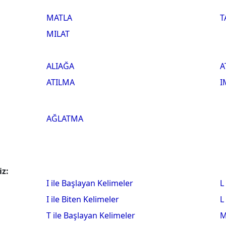
MATLA
T
MILAT
ALIAĞA
A
ATILMA
I
AĞLATMA
iz:
I ile Başlayan Kelimeler
L
I ile Biten Kelimeler
L
T ile Başlayan Kelimeler
M