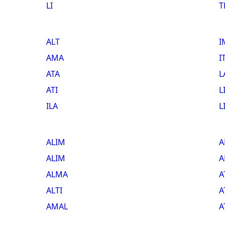
LI
T
ALT
I
AMA
I
ATA
L
ATI
L
ILA
L
ALIM
A
ALIM
A
ALMA
A
ALTI
A
AMAL
A