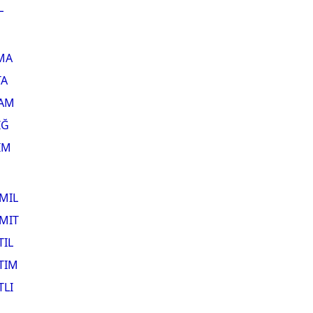
L
MA
TA
AM
IĞ
IM
MIL
MIT
TIL
TIM
TLI