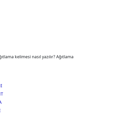
tlama kelimesi nasıl yazılır? Ağıtlama
I
T
A
I