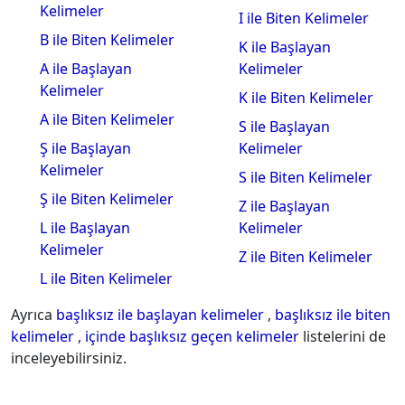
Kelimeler
I ile Biten Kelimeler
B ile Biten Kelimeler
K ile Başlayan
A ile Başlayan
Kelimeler
Kelimeler
K ile Biten Kelimeler
A ile Biten Kelimeler
S ile Başlayan
Ş ile Başlayan
Kelimeler
Kelimeler
S ile Biten Kelimeler
Ş ile Biten Kelimeler
Z ile Başlayan
L ile Başlayan
Kelimeler
Kelimeler
Z ile Biten Kelimeler
L ile Biten Kelimeler
Ayrıca
başlıksız ile başlayan kelimeler
,
başlıksız ile biten
kelimeler
,
içinde başlıksız geçen kelimeler
listelerini de
inceleyebilirsiniz.