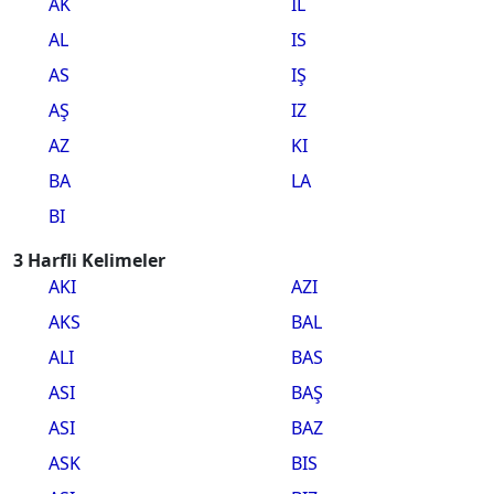
AK
IL
AL
IS
AS
IŞ
AŞ
IZ
AZ
KI
BA
LA
BI
3 Harfli Kelimeler
AKI
AZI
AKS
BAL
ALI
BAS
ASI
BAŞ
ASI
BAZ
ASK
BIS