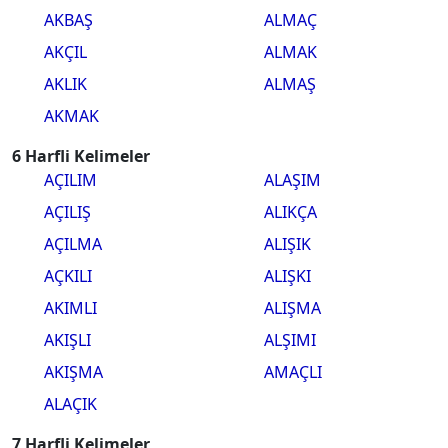
AKBAŞ
ALMAÇ
AKÇIL
ALMAK
AKLIK
ALMAŞ
AKMAK
6 Harfli Kelimeler
AÇILIM
ALAŞIM
AÇILIŞ
ALIKÇA
AÇILMA
ALIŞIK
AÇKILI
ALIŞKI
AKIMLI
ALIŞMA
AKIŞLI
ALŞIMI
AKIŞMA
AMAÇLI
ALAÇIK
7 Harfli Kelimeler