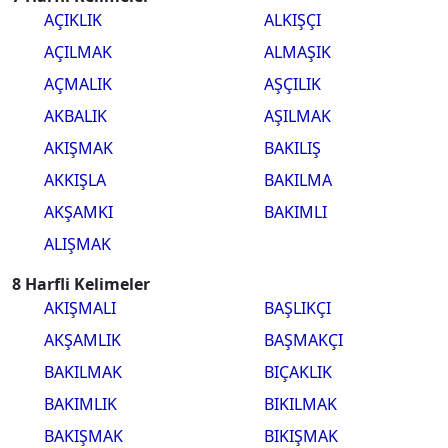
AÇIKLIK
ALKIŞÇI
AÇILMAK
ALMAŞIK
AÇMALIK
AŞÇILIK
AKBALIK
AŞILMAK
AKIŞMAK
BAKILIŞ
AKKIŞLA
BAKILMA
AKŞAMKI
BAKIMLI
ALIŞMAK
8 Harfli Kelimeler
AKIŞMALI
BAŞLIKÇI
AKŞAMLIK
BAŞMAKÇI
BAKILMAK
BIÇAKLIK
BAKIMLIK
BIKILMAK
BAKIŞMAK
BIKIŞMAK