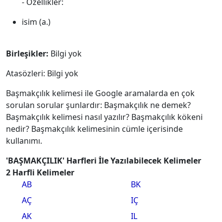
- Özellikler:
isim (a.)
Birleşikler:
Bilgi yok
Atasözleri: Bilgi yok
Başmakçılık kelimesi ile Google aramalarda en çok
sorulan sorular şunlardır: Başmakçılık ne demek?
Başmakçılık kelimesi nasıl yazılır? Başmakçılık kökeni
nedir? Başmakçılık kelimesinin cümle içerisinde
kullanımı.
'BAŞMAKÇILIK' Harfleri İle Yazılabilecek Kelimeler
2 Harfli Kelimeler
AB
BK
AÇ
IÇ
AK
IL