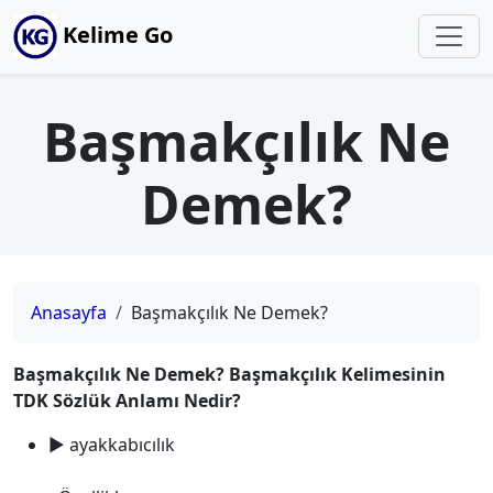
Kelime Go
Başmakçılık Ne
Demek?
Anasayfa
Başmakçılık Ne Demek?
Başmakçılık Ne Demek? Başmakçılık Kelimesinin
TDK Sözlük Anlamı Nedir?
► ayakkabıcılık