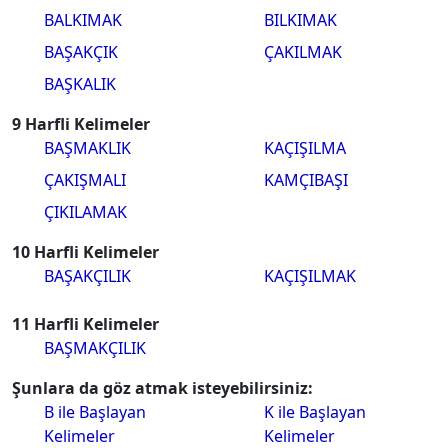
BALKIMAK
BILKIMAK
BAŞAKÇIK
ÇAKILMAK
BAŞKALIK
9 Harfli Kelimeler
BAŞMAKLIK
KAÇIŞILMA
ÇAKIŞMALI
KAMÇIBAŞI
ÇIKILAMAK
10 Harfli Kelimeler
BAŞAKÇILIK
KAÇIŞILMAK
11 Harfli Kelimeler
BAŞMAKÇILIK
Şunlara da göz atmak isteyebilirsiniz:
B ile Başlayan
K ile Başlayan
Kelimeler
Kelimeler