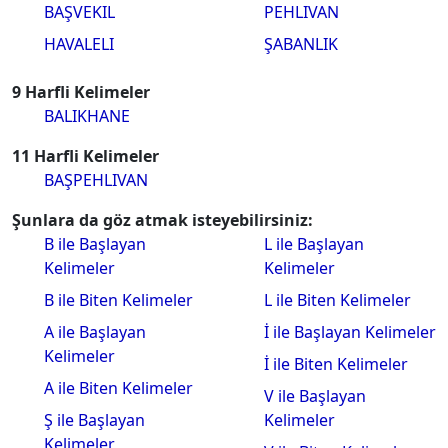
BAŞVEKIL
PEHLIVAN
HAVALELI
ŞABANLIK
9 Harfli Kelimeler
BALIKHANE
11 Harfli Kelimeler
BAŞPEHLIVAN
Şunlara da göz atmak isteyebilirsiniz:
B ile Başlayan
L ile Başlayan
Kelimeler
Kelimeler
B ile Biten Kelimeler
L ile Biten Kelimeler
A ile Başlayan
İ ile Başlayan Kelimeler
Kelimeler
İ ile Biten Kelimeler
A ile Biten Kelimeler
V ile Başlayan
Ş ile Başlayan
Kelimeler
Kelimeler