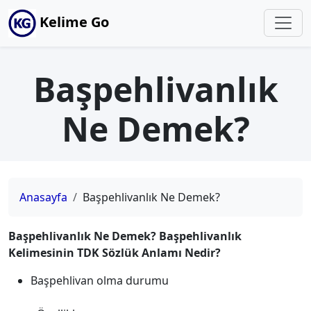
Kelime Go
Başpehlivanlık
Ne Demek?
Anasayfa
Başpehlivanlık Ne Demek?
Başpehlivanlık Ne Demek? Başpehlivanlık
Kelimesinin TDK Sözlük Anlamı Nedir?
Başpehlivan olma durumu