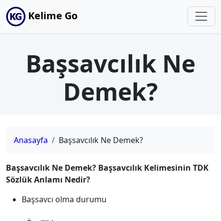
Kelime Go
Başsavcılık Ne
Demek?
Anasayfa
Başsavcılık Ne Demek?
Başsavcılık Ne Demek? Başsavcılık Kelimesinin TDK
Sözlük Anlamı Nedir?
Başsavcı olma durumu