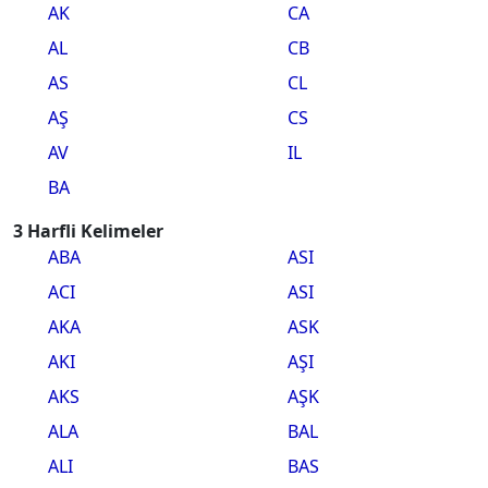
AK
CA
AL
CB
AS
CL
AŞ
CS
AV
IL
BA
3 Harfli Kelimeler
ABA
ASI
ACI
ASI
AKA
ASK
AKI
AŞI
AKS
AŞK
ALA
BAL
ALI
BAS