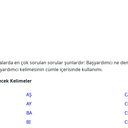
alarda en çok sorulan sorular şunlardır: Başyardımcı ne de
şyardımcı kelimesinin cümle içerisinde kullanımı.
lecek Kelimeler
AŞ
C
AY
C
BA
C
BI