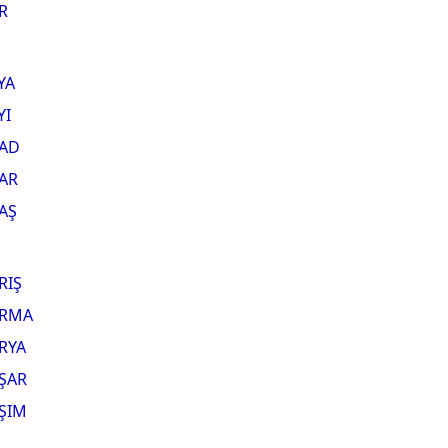
R
YA
YI
AD
AR
AŞ
RIŞ
RMA
RYA
ŞAR
ŞIM