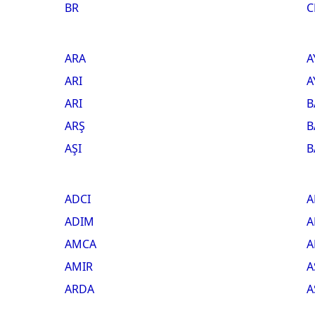
BR
C
ARA
A
ARI
A
ARI
B
ARŞ
B
AŞI
B
ADCI
A
ADIM
A
AMCA
A
AMIR
A
ARDA
A