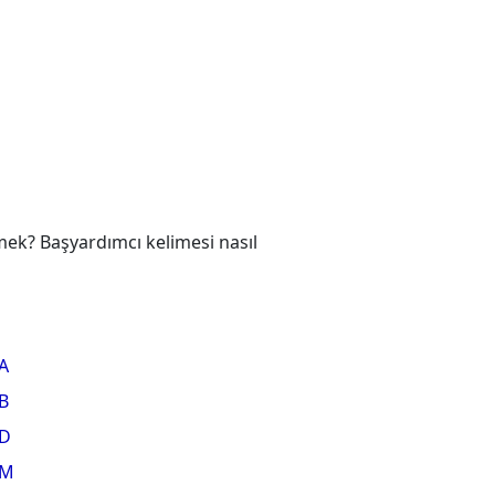
mek? Başyardımcı kelimesi nasıl
A
B
D
CM