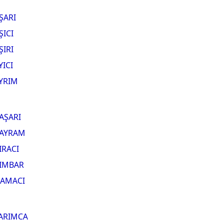
ŞARI
ŞICI
ŞIRI
YICI
YRIM
AŞARI
AYRAM
IRACI
IMBAR
AMACI
ARIMCA