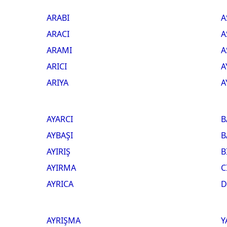
ARABI
A
ARACI
A
ARAMI
A
ARICI
A
ARIYA
A
AYARCI
B
AYBAŞI
B
AYIRIŞ
B
AYIRMA
C
AYRICA
D
AYRIŞMA
Y