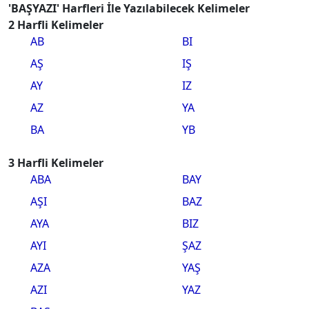
'BAŞYAZI' Harfleri İle Yazılabilecek Kelimeler
2 Harfli Kelimeler
AB
BI
AŞ
IŞ
AY
IZ
AZ
YA
BA
YB
3 Harfli Kelimeler
ABA
BAY
AŞI
BAZ
AYA
BIZ
AYI
ŞAZ
AZA
YAŞ
AZI
YAZ