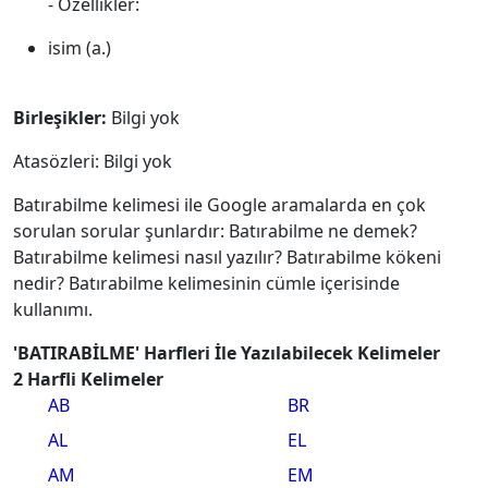
- Özellikler:
isim (a.)
Birleşikler:
Bilgi yok
Atasözleri: Bilgi yok
Batırabilme kelimesi ile Google aramalarda en çok
sorulan sorular şunlardır: Batırabilme ne demek?
Batırabilme kelimesi nasıl yazılır? Batırabilme kökeni
nedir? Batırabilme kelimesinin cümle içerisinde
kullanımı.
'BATIRABİLME' Harfleri İle Yazılabilecek Kelimeler
2 Harfli Kelimeler
AB
BR
AL
EL
AM
EM