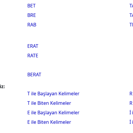
BET
T
BRE
T
RAB
T
ERAT
RATE
BERAT
iz:
T ile Başlayan Kelimeler
R
T ile Biten Kelimeler
R
E ile Başlayan Kelimeler
İ
E ile Biten Kelimeler
İ