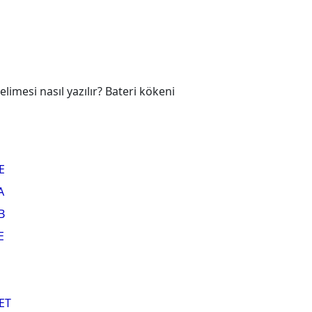
imesi nasıl yazılır? Bateri kökeni
E
A
B
E
ET