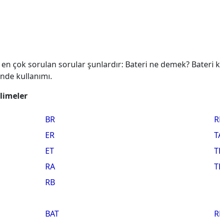
en çok sorulan sorular şunlardır: Bateri ne demek? Bateri kel
inde kullanımı.
elimeler
BR
R
ER
T
ET
T
RA
T
RB
BAT
R