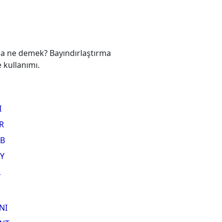
rma ne demek? Bayındırlaştırma
 kullanımı.
I
R
B
Y
L
NI