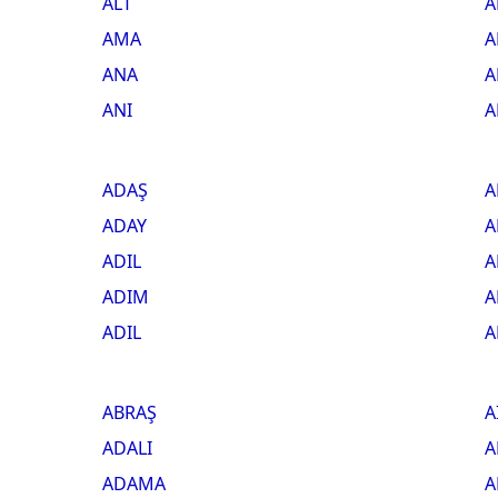
ALT
A
AMA
A
ANA
A
ANI
A
ADAŞ
A
ADAY
A
ADIL
A
ADIM
A
ADIL
A
ABRAŞ
A
ADALI
A
ADAMA
A