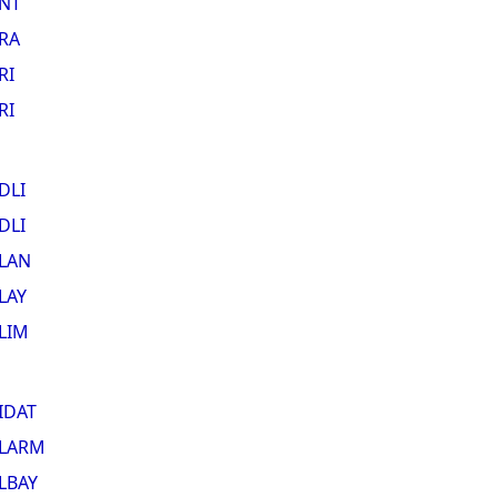
NT
RA
RI
RI
DLI
DLI
LAN
LAY
LIM
IDAT
LARM
LBAY