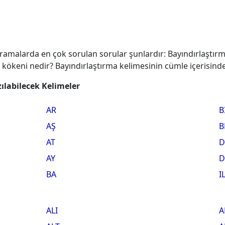
aramalarda en çok sorulan sorular şunlardır: Bayındırlaştı
ma kökeni nedir? Bayındırlaştırma kelimesinin cümle içerisinde
ılabilecek Kelimeler
AR
B
AŞ
B
AT
D
AY
D
BA
I
ALI
A