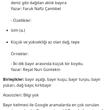
deniz gibi dağdan aktık bayıra
Yazar: Faruk Nafiz Çamlıbel
- Özellikler:
isim (a.)
Küçük ve yüksekliği az olan dağ, tepe
Örnekler:
- İki dik bayır arasında küçük bir koydu.
Yazar: Reşat Nuri Güntekin
Birleşikler:
bayır aşağı, bayır kuşu, bayır turpu, bayır
yukarı, dağ bayır, kırkbayır
Atasözleri: Bilgi yok
Bayır kelimesi ile Google aramalarda en çok sorulan