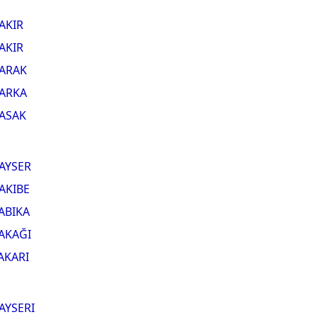
AKIR
AKIR
ARAK
ARKA
ASAK
AYSER
AKIBE
ABIKA
AKAĞI
AKARI
AYSERI