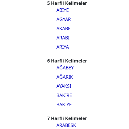
5 Harfli Kelimeler
ABIYE
AĞYAR
AKABE
ARABI
ARIYA
6 Harfli Kelimeler
AĞABEY
AĞARIK
AYAKSI
BAKIRE
BAKIYE
7 Harfli Kelimeler
ARABESK