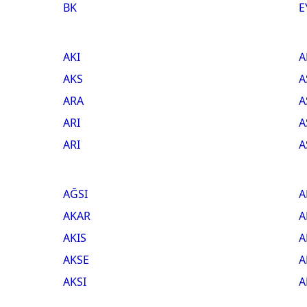
BK
E
AKI
A
AKS
A
ARA
A
ARI
A
ARI
A
AĞSI
A
AKAR
A
AKIS
A
AKSE
A
AKSI
A