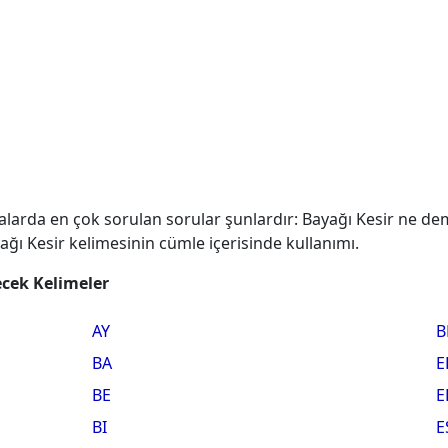
alarda en çok sorulan sorular şunlardır: Bayağı Kesir ne dem
yağı Kesir kelimesinin cümle içerisinde kullanımı.
lecek Kelimeler
AY
B
BA
E
BE
E
BI
E