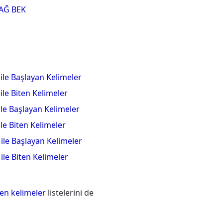
AĞ BEK
 ile Başlayan Kelimeler
 ile Biten Kelimeler
 ile Başlayan Kelimeler
 ile Biten Kelimeler
 ile Başlayan Kelimeler
 ile Biten Kelimeler
çen kelimeler
listelerini de