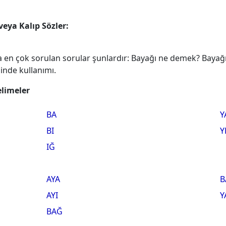
 veya Kalıp Sözler:
 en çok sorulan sorular şunlardır: Bayağı ne demek? Bayağı k
inde kullanımı.
elimeler
BA
Y
BI
Y
IĞ
AYA
B
AYI
Y
BAĞ