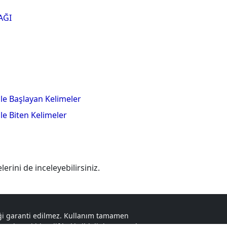
AĞI
 ile Başlayan Kelimeler
 ile Biten Kelimeler
elerini de inceleyebilirsiniz.
liği garanti edilmez. Kullanım tamamen
r. Herhangi bir telif hakkı ihlali durumunda,