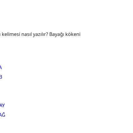
elimesi nasıl yazılır? Bayağı kökeni
A
B
AY
AĞ