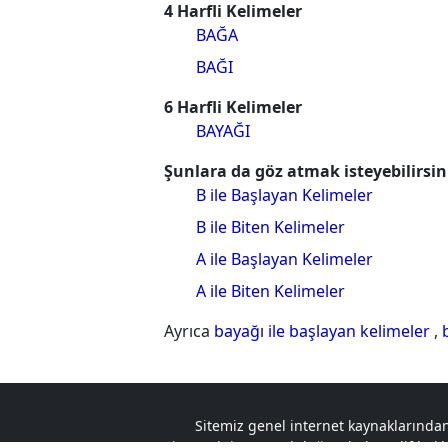
4 Harfli Kelimeler
BAĞA
BAĞI
6 Harfli Kelimeler
BAYAĞI
Şunlara da göz atmak isteyebilirsin
B ile Başlayan Kelimeler
B ile Biten Kelimeler
A ile Başlayan Kelimeler
A ile Biten Kelimeler
Ayrıca
bayağı ile başlayan kelimeler
,
Sitemiz genel internet kaynaklarından
ziyaretçinin sorumluluğundadır. Telif hakkın