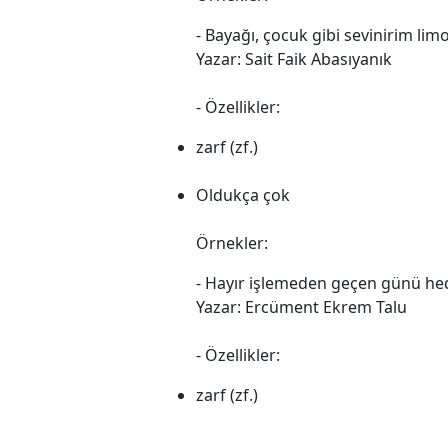
- Bayağı, çocuk gibi sevinirim li
Yazar: Sait Faik Abasıyanık
- Özellikler:
zarf (zf.)
Oldukça çok
Örnekler:
- Hayır işlemeden geçen günü hed
Yazar: Ercüment Ekrem Talu
- Özellikler:
zarf (zf.)