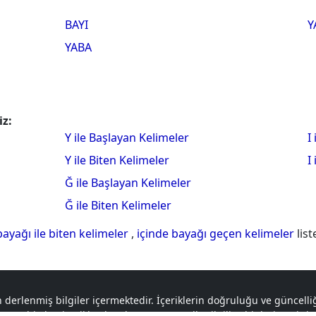
BAYI
Y
YABA
iz:
Y ile Başlayan Kelimeler
I
Y ile Biten Kelimeler
I
Ğ ile Başlayan Kelimeler
Ğ ile Biten Kelimeler
bayağı ile biten kelimeler
,
içinde bayağı geçen kelimeler
list
 derlenmiş bilgiler içermektedir. İçeriklerin doğruluğu ve güncel
a tabi olan içerikler, logolar ve materyaller ilgili sahiplerine aitti