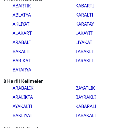
ABARTIK
KABARTI
ABLATYA
KARALTI
AKLIYAT
KARATAY
ALAKART
LAKAYIT
ARABALI
LIYAKAT
BAKALIT
TABAKLI
BARIKAT
TARAKLI
BATARYA
8 Harfli Kelimeler
ARABALIK
BAYATLIK
ARALIKTA
BAYRAKLI
AYAKALTI
KABARALI
BAKLIYAT
TABAKALI