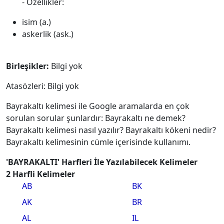
- Özellikler:
isim (a.)
askerlik (ask.)
Birleşikler:
Bilgi yok
Atasözleri: Bilgi yok
Bayrakaltı kelimesi ile Google aramalarda en çok
sorulan sorular şunlardır: Bayrakaltı ne demek?
Bayrakaltı kelimesi nasıl yazılır? Bayrakaltı kökeni nedir?
Bayrakaltı kelimesinin cümle içerisinde kullanımı.
'BAYRAKALTI' Harfleri İle Yazılabilecek Kelimeler
2 Harfli Kelimeler
AB
BK
AK
BR
AL
IL