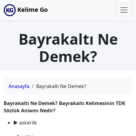
Kelime Go
Bayrakaltı Ne
Demek?
Anasayfa
Bayrakaltı Ne Demek?
Bayrakaltı Ne Demek? Bayrakaltı Kelimesinin TDK
Sözlük Anlamı Nedir?
► askerlik