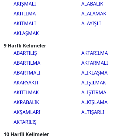
AKIŞMALI
ALABALIK
AKITILMA
ALALAMAK
AKITMALI
ALAYIŞLI
AKLAŞMAK
9 Harfli Kelimeler
ABARTILIŞ
AKTARILMA
ABARTILMA
AKTARMALI
ABARTMALI
ALIKLAŞMA
AKARYAKIT
ALIŞILMAK
AKITILMAK
ALIŞTIRMA
AKRABALIK
ALKIŞLAMA
AKŞAMLARI
ALTIŞARLI
AKTARILIŞ
10 Harfli Kelimeler