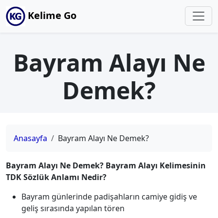
Kelime Go
Bayram Alayı Ne
Demek?
Anasayfa
Bayram Alayı Ne Demek?
Bayram Alayı Ne Demek? Bayram Alayı Kelimesinin
TDK Sözlük Anlamı Nedir?
Bayram günlerinde padişahların camiye gidiş ve
geliş sırasında yapılan tören