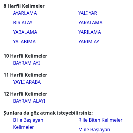
8 Harfli Kelimeler
AYARLAMA
YALI YAR
BIR ALAY
YARALAMA
YABALAMA
YARILAMA
YALABIMA
YARIM AY
10 Harfli Kelimeler
BAYRAM AYI
11 Harfli Kelimeler
YAYLI ARABA
12 Harfli Kelimeler
BAYRAM ALAYI
Şunlara da göz atmak isteyebilirsiniz:
B ile Başlayan
R ile Biten Kelimeler
Kelimeler
M ile Başlayan