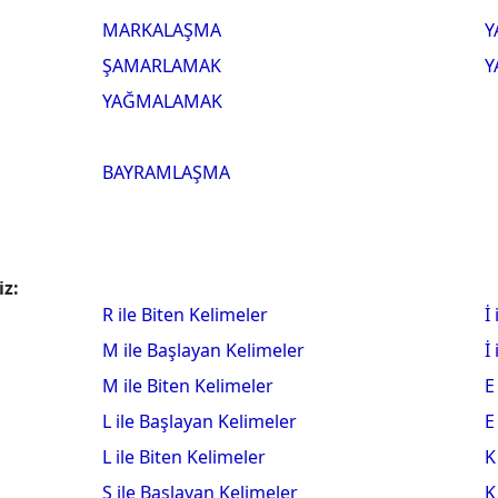
MARKALAŞMA
Y
ŞAMARLAMAK
Y
YAĞMALAMAK
BAYRAMLAŞMA
iz:
R ile Biten Kelimeler
İ
M ile Başlayan Kelimeler
İ
M ile Biten Kelimeler
E
L ile Başlayan Kelimeler
E
L ile Biten Kelimeler
K
Ş ile Başlayan Kelimeler
K