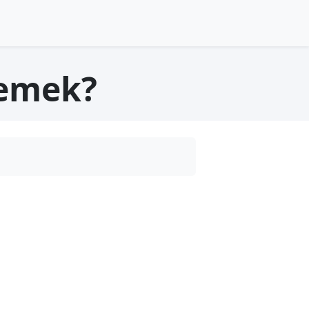
Demek?