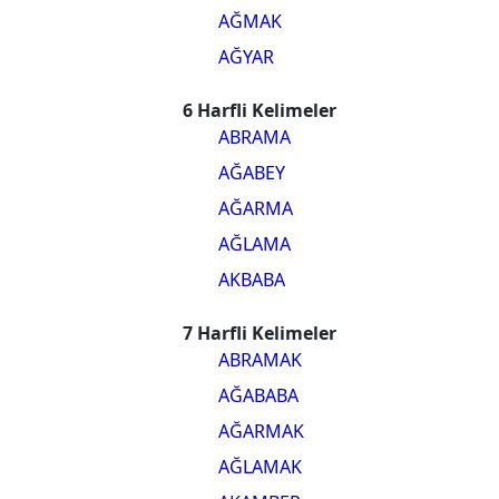
AĞMAK
AĞYAR
6 Harfli Kelimeler
ABRAMA
AĞABEY
AĞARMA
AĞLAMA
AKBABA
7 Harfli Kelimeler
ABRAMAK
AĞABABA
AĞARMAK
AĞLAMAK