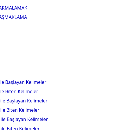
ARMALAMAK
AŞMAKLAMA
 ile Başlayan Kelimeler
 ile Biten Kelimeler
 ile Başlayan Kelimeler
 ile Biten Kelimeler
 ile Başlayan Kelimeler
 ile Biten Kelimeler