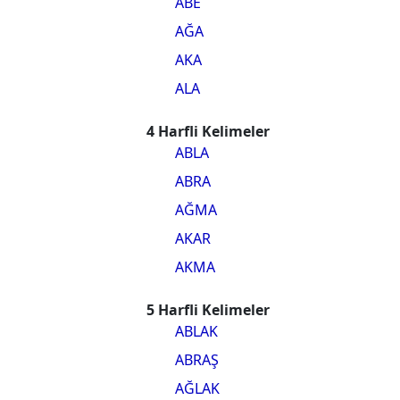
ABE
AĞA
AKA
ALA
4 Harfli Kelimeler
ABLA
ABRA
AĞMA
AKAR
AKMA
5 Harfli Kelimeler
ABLAK
ABRAŞ
AĞLAK