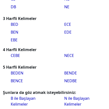
DB
NE
3 Harfli Kelimeler
BED
ECE
BEN
EDE
EBE
4 Harfli Kelimeler
CEBE
NECE
5 Harfli Kelimeler
BEDEN
BENDE
BENCE
NEDBE
Şunlara da göz atmak isteyebilirsiniz:
B ile Başlayan
N ile Başlayan
Kelimeler
Kelimeler