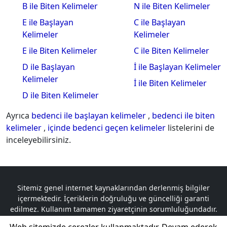
B ile Biten Kelimeler
N ile Biten Kelimeler
E ile Başlayan
C ile Başlayan
Kelimeler
Kelimeler
E ile Biten Kelimeler
C ile Biten Kelimeler
D ile Başlayan
İ ile Başlayan Kelimeler
Kelimeler
İ ile Biten Kelimeler
D ile Biten Kelimeler
Ayrıca
bedenci ile başlayan kelimeler
,
bedenci ile biten
kelimeler
,
içinde bedenci geçen kelimeler
listelerini de
inceleyebilirsiniz.
Sitemiz genel internet kaynaklarından derlenmiş bilgiler
içermektedir. İçeriklerin doğruluğu ve güncelliği garanti
edilmez. Kullanım tamamen ziyaretçinin sorumluluğundadır.
Telif hakkına tabi olan içerikler, logolar ve materyaller ilgili