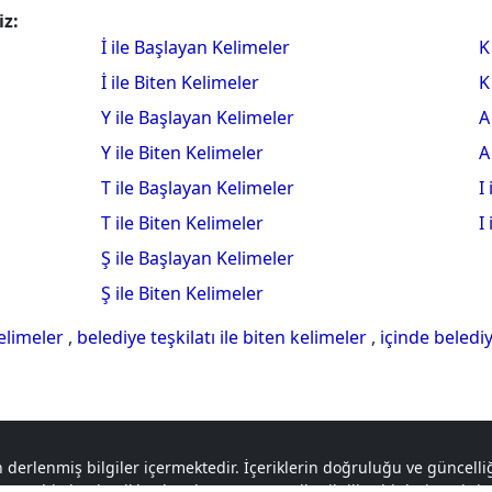
iz:
İ ile Başlayan Kelimeler
K
İ ile Biten Kelimeler
K
Y ile Başlayan Kelimeler
A
Y ile Biten Kelimeler
A
T ile Başlayan Kelimeler
I
T ile Biten Kelimeler
I
Ş ile Başlayan Kelimeler
Ş ile Biten Kelimeler
kelimeler
,
belediye teşkilatı ile biten kelimeler
,
içinde beledi
 derlenmiş bilgiler içermektedir. İçeriklerin doğruluğu ve güncel
a tabi olan içerikler, logolar ve materyaller ilgili sahiplerine aitti