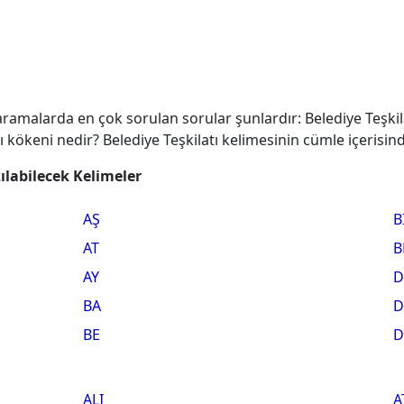
 aramalarda en çok sorulan sorular şunlardır: Belediye Teşkil
atı kökeni nedir? Belediye Teşkilatı kelimesinin cümle içerisin
zılabilecek Kelimeler
AŞ
B
AT
B
AY
D
BA
D
BE
D
ALI
A