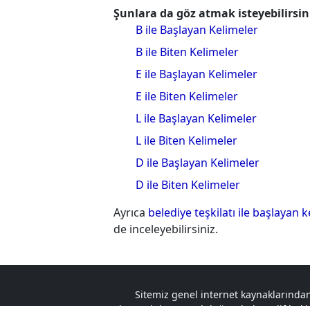
Şunlara da göz atmak isteyebilirsin
B ile Başlayan Kelimeler
B ile Biten Kelimeler
E ile Başlayan Kelimeler
E ile Biten Kelimeler
L ile Başlayan Kelimeler
L ile Biten Kelimeler
D ile Başlayan Kelimeler
D ile Biten Kelimeler
Ayrıca
belediye teşkilatı ile başlayan 
de inceleyebilirsiniz.
Sitemiz genel internet kaynaklarından
ziyaretçinin sorumluluğundadır. Telif hakkın