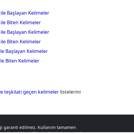
 ile Başlayan Kelimeler
 ile Biten Kelimeler
 ile Başlayan Kelimeler
 ile Biten Kelimeler
 ile Başlayan Kelimeler
 ile Biten Kelimeler
ye teşkilatı geçen kelimeler
listelerini
liği garanti edilmez. Kullanım tamamen
r. Herhangi bir telif hakkı ihlali durumunda,