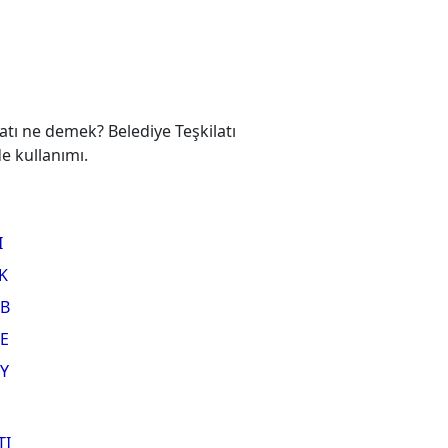
atı ne demek? Belediye Teşkilatı
de kullanımı.
I
K
B
E
Y
TI