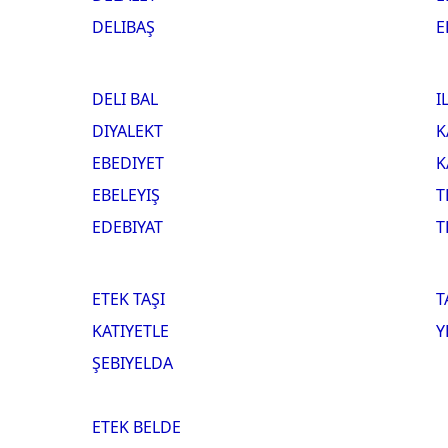
DELIBAŞ
E
DELI BAL
I
DIYALEKT
K
EBEDIYET
K
EBELEYIŞ
T
EDEBIYAT
T
ETEK TAŞI
T
KATIYETLE
Y
ŞEBIYELDA
ETEK BELDE