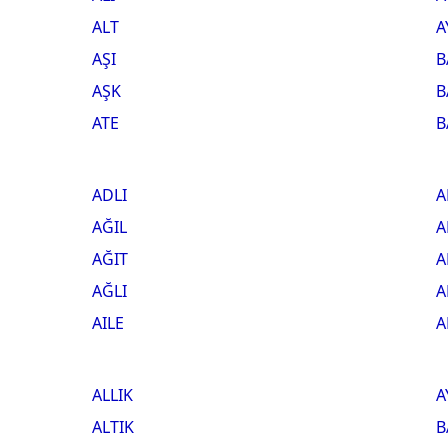
ALT
A
AŞI
B
AŞK
B
ATE
B
ADLI
A
AĞIL
A
AĞIT
A
AĞLI
A
AILE
A
ALLIK
A
ALTIK
B