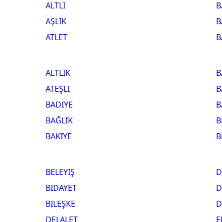
ALTLI
B
AŞLIK
B
ATLET
B
ALTLIK
B
ATEŞLI
B
BADIYE
B
BAĞLIK
B
BAKIYE
B
BELEYIŞ
D
BIDAYET
D
BILEŞKE
D
DELALET
E