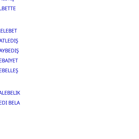
LBETTE
LELEBET
ATLEDIŞ
AYBEDIŞ
EBAIYET
EBELLEŞ
ALEBELIK
EDI BELA