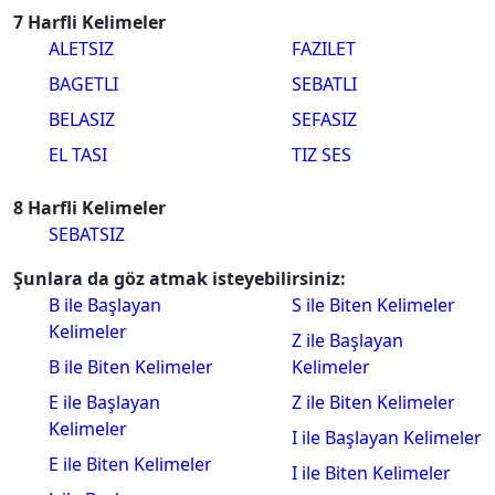
7 Harfli Kelimeler
ALETSIZ
FAZILET
BAGETLI
SEBATLI
BELASIZ
SEFASIZ
EL TASI
TIZ SES
8 Harfli Kelimeler
SEBATSIZ
Şunlara da göz atmak isteyebilirsiniz:
B ile Başlayan
S ile Biten Kelimeler
Kelimeler
Z ile Başlayan
B ile Biten Kelimeler
Kelimeler
E ile Başlayan
Z ile Biten Kelimeler
Kelimeler
I ile Başlayan Kelimeler
E ile Biten Kelimeler
I ile Biten Kelimeler