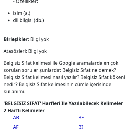
- Özellikler:
isim (a.)
dil bilgisi (db.)
Birleşikler:
Bilgi yok
Atasözleri: Bilgi yok
Belgisiz Sıfat kelimesi ile Google aramalarda en çok
sorulan sorular şunlardır: Belgisiz Sıfat ne demek?
Belgisiz Sıfat kelimesi nasıl yazılır? Belgisiz Sıfat kökeni
nedir? Belgisiz Sıfat kelimesinin cümle içerisinde
kullanımı.
'BELGİSİZ SIFAT' Harfleri İle Yazılabilecek Kelimeler
2 Harfli Kelimeler
AB
BE
AF
BI