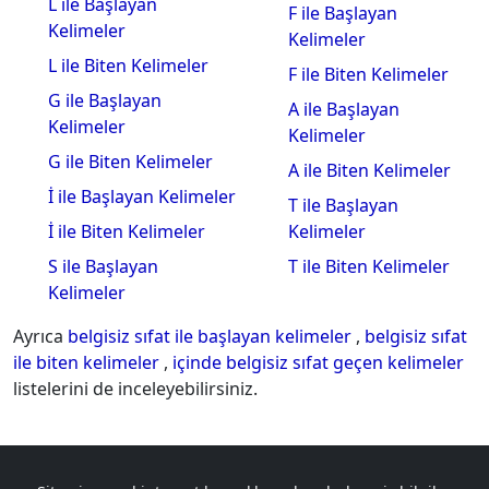
L ile Başlayan
F ile Başlayan
Kelimeler
Kelimeler
L ile Biten Kelimeler
F ile Biten Kelimeler
G ile Başlayan
A ile Başlayan
Kelimeler
Kelimeler
G ile Biten Kelimeler
A ile Biten Kelimeler
İ ile Başlayan Kelimeler
T ile Başlayan
İ ile Biten Kelimeler
Kelimeler
S ile Başlayan
T ile Biten Kelimeler
Kelimeler
Ayrıca
belgisiz sıfat ile başlayan kelimeler
,
belgisiz sıfat
ile biten kelimeler
,
içinde belgisiz sıfat geçen kelimeler
listelerini de inceleyebilirsiniz.