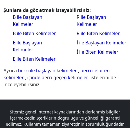
Şunlara da göz atmak isteyebilirsiniz:
B ile Başlayan
R ile Başlayan
Kelimeler
Kelimeler
B ile Biten Kelimeler
R ile Biten Kelimeler
E ile Başlayan
İ ile Başlayan Kelimeler
Kelimeler
İ ile Biten Kelimeler
E ile Biten Kelimeler
Ayrıca
berri ile başlayan kelimeler
,
berri ile biten
kelimeler
,
içinde berri geçen kelimeler
listelerini de
inceleyebilirsiniz.
Sitemiz genel internet kaynaklarından derlenmiş bilgiler
içermektedir. İçeriklerin doğruluğu ve güncelliği garanti
edilmez. Kullanım tamamen ziyaretçinin sorumluluğundadır.