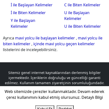
İ ile Başlayan Kelimeler
C ile Biten Kelimeler
İ ile Biten Kelimeler
U ile Başlayan
Kelimeler
Y ile Başlayan
Kelimeler
U ile Biten Kelimeler
Ayrıca
mavi yolcu ile başlayan kelimeler
,
mavi yolcu ile
biten kelimeler
,
içinde mavi yolcu geçen kelimeler
listelerini de inceleyebilirsiniz.
Sitemiz genel internet kaynaklarından derlenmiş bilgiler
içermektedir. İçeriklerin doğruluğu ve güncelliği garanti
edilmez. Kullanım tamamen ziyaretçinin sorumluluğundadır.
Telif hakkına tabi olan içerikler, logolar ve materyaller ilgili
Web sitemizde çerezler kullanmaktadır. Devam ederek
sahiplerine aittir. Herhangi bir telif hakkı ihlali durumunda,
çerez kullanımını kabul etmiş olursunuz.
Detaylı Bilgi
sorumluluk tamamen ilgili taraflara aittir.
Kelime GO © 2024 Tüm Hakları Saklıdır.