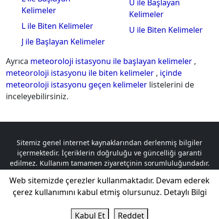
U ile Başlayan
Kelimeler
Kelimeler
L ile Biten Kelimeler
U ile Biten Kelimeler
J ile Başlayan Kelimeler
Ayrıca
meteoroloji istasyonu ile başlayan kelimeler
,
meteoroloji istasyonu ile biten kelimeler
,
içinde
meteoroloji istasyonu geçen kelimeler
listelerini de
inceleyebilirsiniz.
Sitemiz genel internet kaynaklarından derlenmiş bilgiler
içermektedir. İçeriklerin doğruluğu ve güncelliği garanti
edilmez. Kullanım tamamen ziyaretçinin sorumluluğundadır.
Telif hakkına tabi olan içerikler, logolar ve materyaller ilgili
Web sitemizde çerezler kullanmaktadır. Devam ederek
sahiplerine aittir. Herhangi bir telif hakkı ihlali durumunda,
çerez kullanımını kabul etmiş olursunuz.
Detaylı Bilgi
sorumluluk tamamen ilgili taraflara aittir.
Kelime GO © 2024 Tüm Hakları Saklıdır.
Kabul Et
Reddet