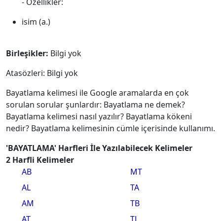
- Özellikler:
isim (a.)
Birleşikler:
Bilgi yok
Atasözleri: Bilgi yok
Bayatlama kelimesi ile Google aramalarda en çok
sorulan sorular şunlardır: Bayatlama ne demek?
Bayatlama kelimesi nasıl yazılır? Bayatlama kökeni
nedir? Bayatlama kelimesinin cümle içerisinde kullanımı.
'BAYATLAMA' Harfleri İle Yazılabilecek Kelimeler
2 Harfli Kelimeler
AB
MT
AL
TA
AM
TB
AT
TL