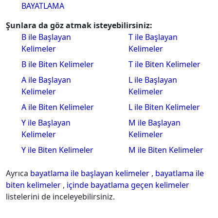
BAYATLAMA
Şunlara da göz atmak isteyebilirsiniz:
B ile Başlayan
T ile Başlayan
Kelimeler
Kelimeler
B ile Biten Kelimeler
T ile Biten Kelimeler
A ile Başlayan
L ile Başlayan
Kelimeler
Kelimeler
A ile Biten Kelimeler
L ile Biten Kelimeler
Y ile Başlayan
M ile Başlayan
Kelimeler
Kelimeler
Y ile Biten Kelimeler
M ile Biten Kelimeler
Ayrıca
bayatlama ile başlayan kelimeler
,
bayatlama ile
biten kelimeler
,
içinde bayatlama geçen kelimeler
listelerini de inceleyebilirsiniz.