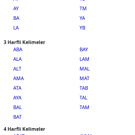
AY
TM
BA
YA
LA
YB
3 Harfli Kelimeler
ABA
BAY
ALA
LAM
ALT
MAL
AMA
MAT
ATA
TAB
AYA
TAL
BAL
TAM
BAT
4 Harfli Kelimeler