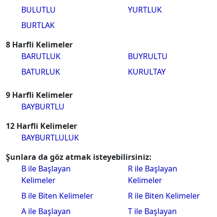
BULUTLU
YURTLUK
BURTLAK
8 Harfli Kelimeler
BARUTLUK
BUYRULTU
BATURLUK
KURULTAY
9 Harfli Kelimeler
BAYBURTLU
12 Harfli Kelimeler
BAYBURTLULUK
Şunlara da göz atmak isteyebilirsiniz:
B ile Başlayan
R ile Başlayan
Kelimeler
Kelimeler
B ile Biten Kelimeler
R ile Biten Kelimeler
A ile Başlayan
T ile Başlayan