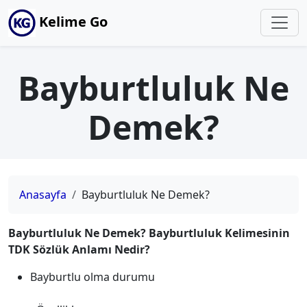
Kelime Go
Bayburtluluk Ne
Demek?
Anasayfa
Bayburtluluk Ne Demek?
Bayburtluluk Ne Demek? Bayburtluluk Kelimesinin
TDK Sözlük Anlamı Nedir?
Bayburtlu olma durumu