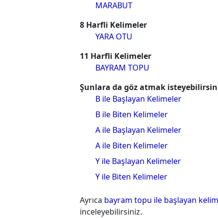
MARABUT
8 Harfli Kelimeler
YARA OTU
11 Harfli Kelimeler
BAYRAM TOPU
Şunlara da göz atmak isteyebilirsin
B ile Başlayan Kelimeler
B ile Biten Kelimeler
A ile Başlayan Kelimeler
A ile Biten Kelimeler
Y ile Başlayan Kelimeler
Y ile Biten Kelimeler
Ayrıca
bayram topu ile başlayan keli
inceleyebilirsiniz.