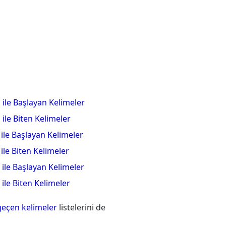
 ile Başlayan Kelimeler
 ile Biten Kelimeler
 ile Başlayan Kelimeler
 ile Biten Kelimeler
 ile Başlayan Kelimeler
 ile Biten Kelimeler
geçen kelimeler
listelerini de