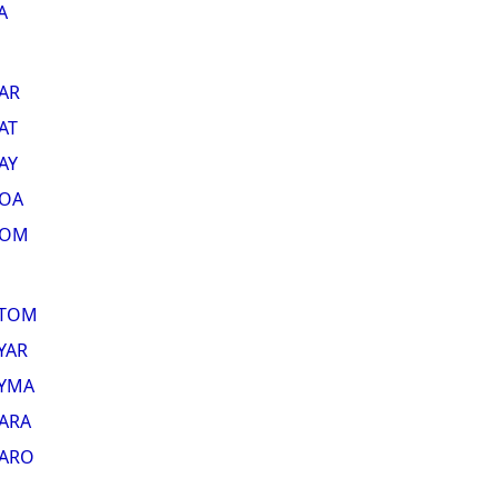
A
AR
AT
AY
OA
BOM
TOM
YAR
YMA
ARA
ARO