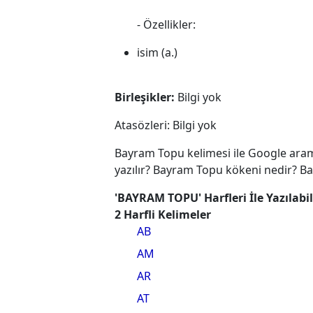
- Özellikler:
isim (a.)
Birleşikler:
Bilgi yok
Atasözleri: Bilgi yok
Bayram Topu kelimesi ile Google ara
yazılır? Bayram Topu kökeni nedir? Ba
'BAYRAM TOPU' Harfleri İle Yazılabi
2 Harfli Kelimeler
AB
AM
AR
AT