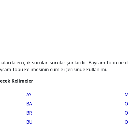
malarda en çok sorulan sorular şunlardır: Bayram Topu ne 
yram Topu kelimesinin cümle içerisinde kullanımı.
lecek Kelimeler
AY
M
BA
BR
O
BU
O