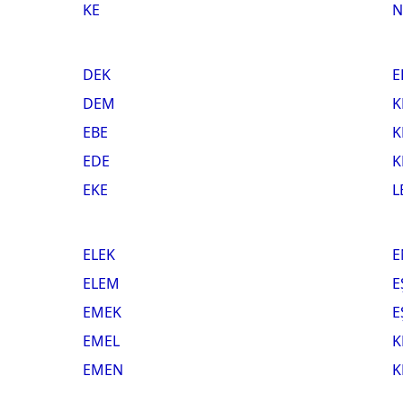
KE
N
DEK
E
DEM
K
EBE
K
EDE
K
EKE
L
ELEK
E
ELEM
E
EMEK
E
EMEL
K
EMEN
K