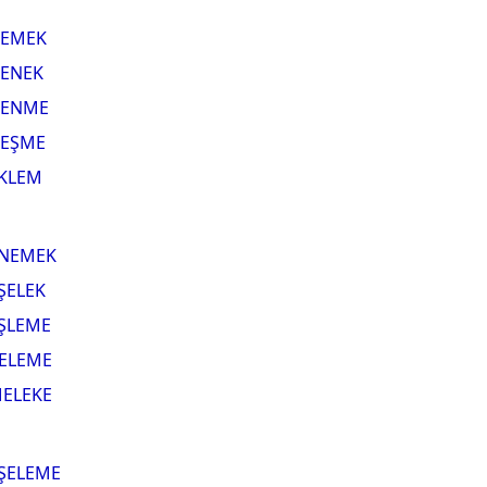
EMEK
ENEK
ENME
EŞME
KLEM
NEMEK
ŞELEK
ŞLEME
ELEME
ELEKE
ŞELEME