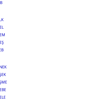
B
LK
EL
EM
EŞ
EB
NEK
ŞEK
ŞME
EBE
ELE