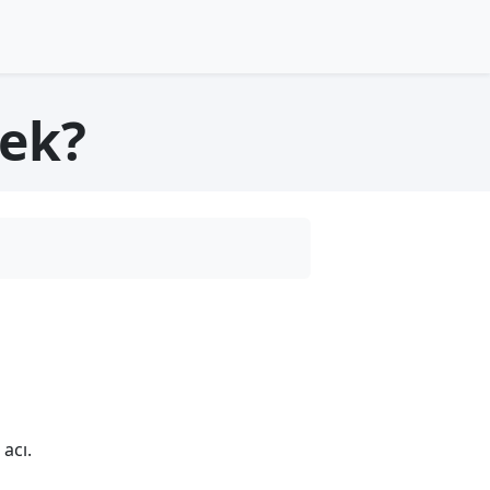
ek?
acı.