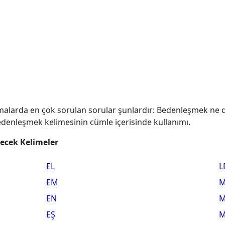
malarda en çok sorulan sorular şunlardır: Bedenleşmek ne
edenleşmek kelimesinin cümle içerisinde kullanımı.
lecek Kelimeler
EL
L
EM
EN
M
EŞ