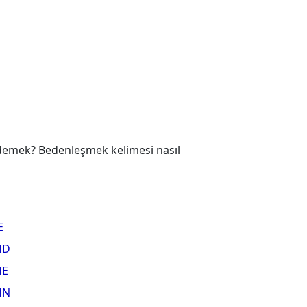
 demek? Bedenleşmek kelimesi nasıl
E
MD
E
MN