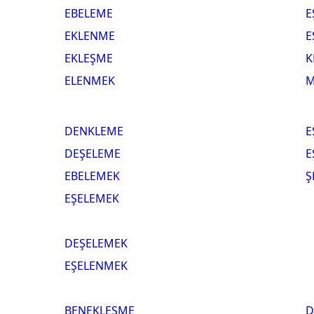
EBELEME
E
EKLENME
E
EKLEŞME
K
ELENMEK
M
DENKLEME
E
DEŞELEME
E
EBELEMEK
Ş
EŞELEMEK
DEŞELEMEK
EŞELENMEK
BENEKLEŞME
D