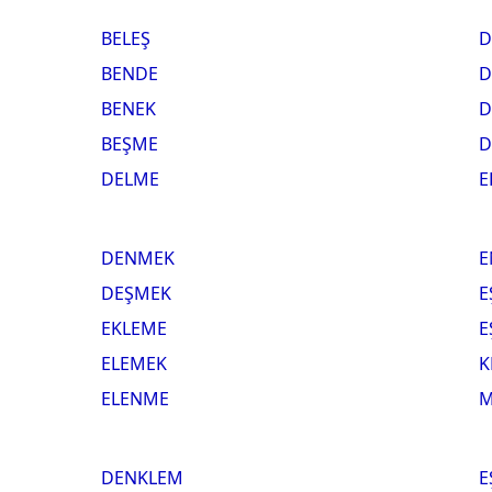
BELEŞ
D
BENDE
D
BENEK
D
BEŞME
D
DELME
E
DENMEK
E
DEŞMEK
E
EKLEME
E
ELEMEK
K
ELENME
M
DENKLEM
E