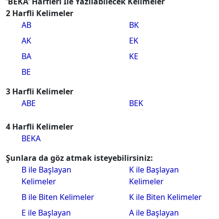
'BEKA' Harfleri İle Yazılabilecek Kelimeler
2 Harfli Kelimeler
AB
BK
AK
EK
BA
KE
BE
3 Harfli Kelimeler
ABE
BEK
4 Harfli Kelimeler
BEKA
Şunlara da göz atmak isteyebilirsiniz:
B ile Başlayan
K ile Başlayan
Kelimeler
Kelimeler
B ile Biten Kelimeler
K ile Biten Kelimeler
E ile Başlayan
A ile Başlayan