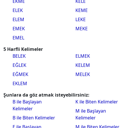
EKME
KELE
ELEK
KEME
ELEM
LEKE
EMEK
MEKE
EMEL
5 Harfli Kelimeler
BELEK
ELMEK
EĞLEK
KELEM
EĞMEK
MELEK
EKLEM
Şunlara da göz atmak isteyebilirsiniz:
B ile Başlayan
K ile Biten Kelimeler
Kelimeler
M ile Başlayan
B ile Biten Kelimeler
Kelimeler
E ile Başlayan
M ile Biten Kelimeler