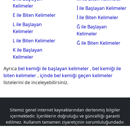
Kelimeler
İ ile Başlayan Kelimeler
E ile Biten Kelimeler
İ ile Biten Kelimeler
L ile Başlayan
Ğ ile Başlayan
Kelimeler
Kelimeler
L ile Biten Kelimeler
Ğ ile Biten Kelimeler
K ile Başlayan
Kelimeler
Ayrıca
bel kemiği ile başlayan kelimeler
,
bel kemiği ile
biten kelimeler
,
içinde bel kemiği geçen kelimeler
listelerini de inceleyebilirsiniz.
Sitemiz genel internet kaynaklarından derlenmiş bilgiler
içermektedir. İçeriklerin doğruluğu ve güncelliği garanti
edilmez. Kullanım tamamen ziyaretçinin sorumluluğundadır.
Telif hakkına tabi olan içerikler, logolar ve materyaller ilgili