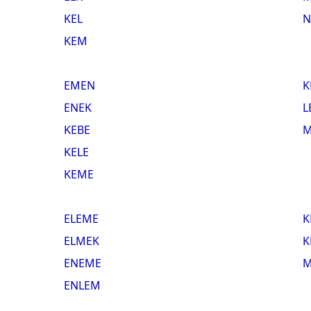
KEL
N
KEM
EMEN
K
ENEK
L
KEBE
M
KELE
KEME
ELEME
K
ELMEK
K
ENEME
M
ENLEM