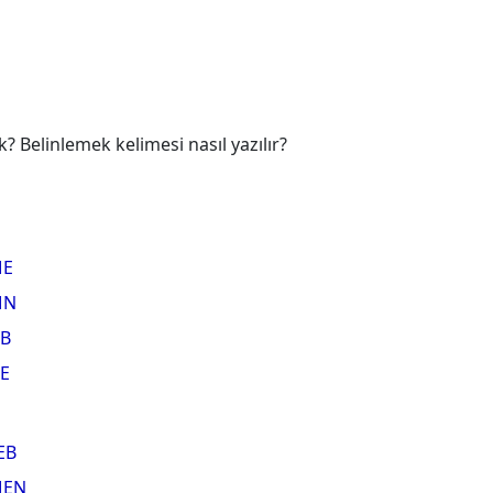
 Belinlemek kelimesi nasıl yazılır?
E
MN
B
E
EB
EN