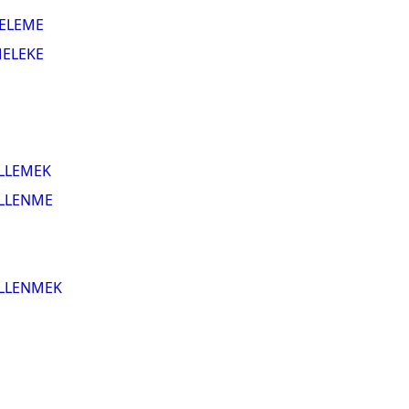
ELEME
ELEKE
LLEMEK
LLENME
LLENMEK