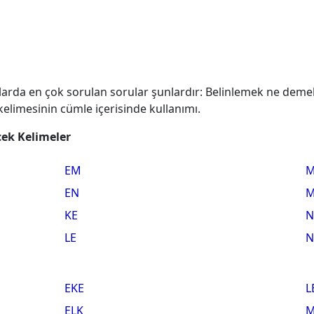
arda en çok sorulan sorular şunlardır: Belinlemek ne demek?
elimesinin cümle içerisinde kullanımı.
cek Kelimeler
EM
M
EN
KE
N
LE
N
EKE
L
ELK
M