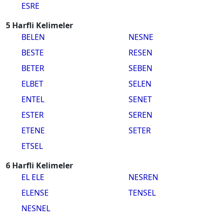
ESRE
5 Harfli Kelimeler
BELEN
NESNE
BESTE
RESEN
BETER
SEBEN
ELBET
SELEN
ENTEL
SENET
ESTER
SEREN
ETENE
SETER
ETSEL
6 Harfli Kelimeler
EL ELE
NESREN
ELENSE
TENSEL
NESNEL