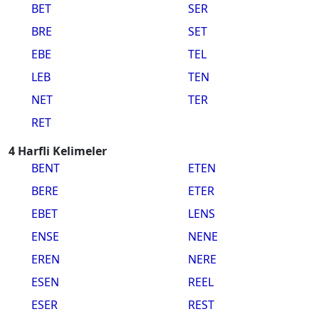
BET
SER
BRE
SET
EBE
TEL
LEB
TEN
NET
TER
RET
4 Harfli Kelimeler
BENT
ETEN
BERE
ETER
EBET
LENS
ENSE
NENE
EREN
NERE
ESEN
REEL
ESER
REST