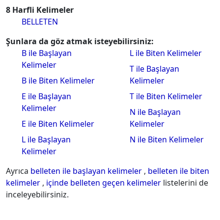
8 Harfli Kelimeler
BELLETEN
Şunlara da göz atmak isteyebilirsiniz:
B ile Başlayan
L ile Biten Kelimeler
Kelimeler
T ile Başlayan
B ile Biten Kelimeler
Kelimeler
E ile Başlayan
T ile Biten Kelimeler
Kelimeler
N ile Başlayan
E ile Biten Kelimeler
Kelimeler
L ile Başlayan
N ile Biten Kelimeler
Kelimeler
Ayrıca
belleten ile başlayan kelimeler
,
belleten ile biten
kelimeler
,
içinde belleten geçen kelimeler
listelerini de
inceleyebilirsiniz.