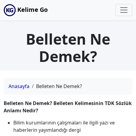
Kelime Go
Belleten Ne
Demek?
Anasayfa
Belleten Ne Demek?
Belleten Ne Demek? Belleten Kelimesinin TDK Sözlük
Anlamı Nedir?
Bilim kurumlarının çalışmaları ile ilgili yazı ve
haberlerin yayımlandığı dergi