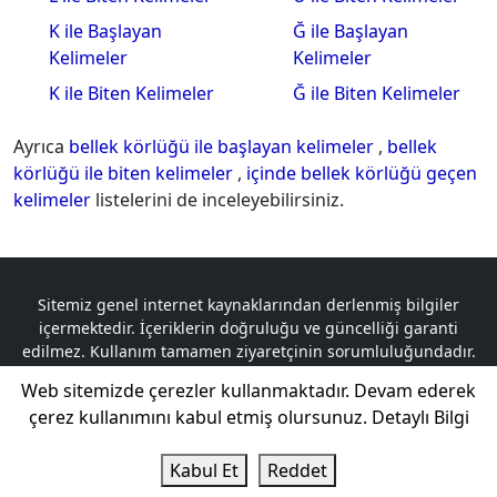
K ile Başlayan
Ğ ile Başlayan
Kelimeler
Kelimeler
K ile Biten Kelimeler
Ğ ile Biten Kelimeler
Ayrıca
bellek körlüğü ile başlayan kelimeler
,
bellek
körlüğü ile biten kelimeler
,
içinde bellek körlüğü geçen
kelimeler
listelerini de inceleyebilirsiniz.
Sitemiz genel internet kaynaklarından derlenmiş bilgiler
içermektedir. İçeriklerin doğruluğu ve güncelliği garanti
edilmez. Kullanım tamamen ziyaretçinin sorumluluğundadır.
Telif hakkına tabi olan içerikler, logolar ve materyaller ilgili
Web sitemizde çerezler kullanmaktadır. Devam ederek
sahiplerine aittir. Herhangi bir telif hakkı ihlali durumunda,
çerez kullanımını kabul etmiş olursunuz.
Detaylı Bilgi
sorumluluk tamamen ilgili taraflara aittir.
Kelime GO © 2024 Tüm Hakları Saklıdır.
Kabul Et
Reddet