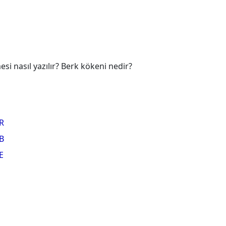
i nasıl yazılır? Berk kökeni nedir?
R
B
E