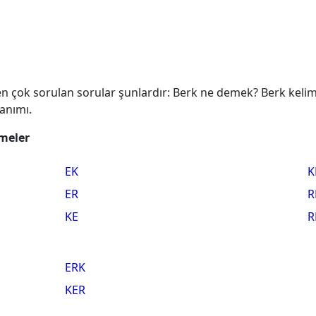
n çok sorulan sorular şunlardır: Berk ne demek? Berk kelimes
lanımı.
imeler
EK
K
ER
R
KE
R
ERK
KER