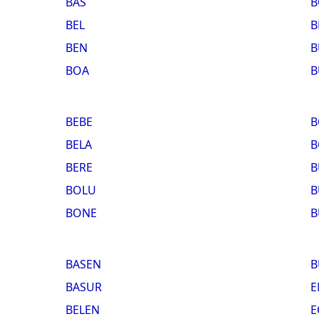
BAS
B
BEL
B
BEN
B
BOA
B
BEBE
B
BELA
B
BERE
B
BOLU
B
BONE
B
BASEN
B
BASUR
E
BELEN
E