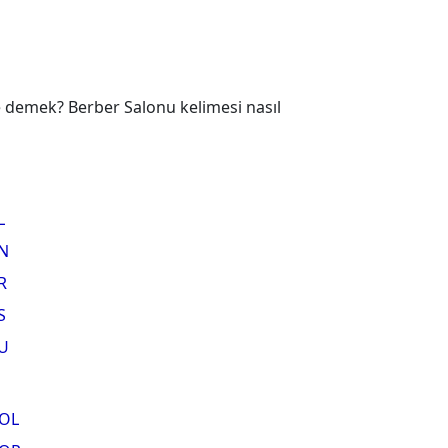
e demek? Berber Salonu kelimesi nasıl
L
N
R
S
U
OL