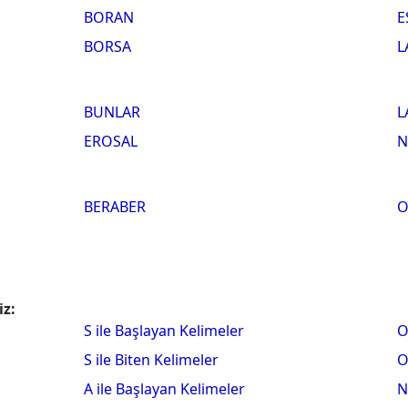
BORAN
E
BORSA
L
BUNLAR
L
EROSAL
N
BERABER
O
iz:
S ile Başlayan Kelimeler
O
S ile Biten Kelimeler
O
A ile Başlayan Kelimeler
N