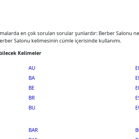
amalarda en çok sorulan sorular şunlardır: Berber Salonu n
Berber Salonu kelimesinin cümle içerisinde kullanımı.
bilecek Kelimeler
AU
E
BA
E
BE
E
BR
E
BU
E
BAR
B