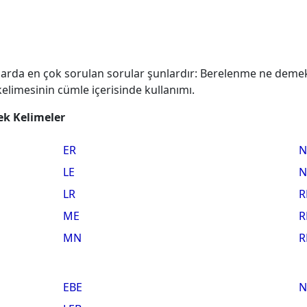
arda en çok sorulan sorular şunlardır: Berelenme ne demek?
limesinin cümle içerisinde kullanımı.
cek Kelimeler
ER
N
LE
N
LR
R
ME
R
MN
R
EBE
N