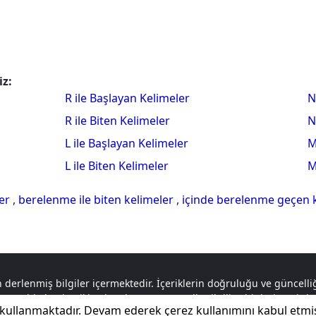
iz:
R ile Başlayan Kelimeler
N
R ile Biten Kelimeler
N
L ile Başlayan Kelimeler
M
L ile Biten Kelimeler
M
ler
,
berelenme ile biten kelimeler
,
içinde berelenme geçen 
 derlenmiş bilgiler içermektedir. İçeriklerin doğruluğu ve güncel
a tabi olan içerikler, logolar ve materyaller ilgili sahiplerine aitti
kullanmaktadır. Devam ederek çerez kullanımını kabul etmi
sorumluluk tamamen ilgili taraflara aittir.