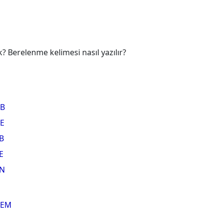
 Berelenme kelimesi nasıl yazılır?
B
E
B
E
N
EM