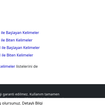
 ile Başlayan Kelimeler
 ile Biten Kelimeler
 ile Başlayan Kelimeler
 ile Biten Kelimeler
kelimeler
listelerini de
liği garanti edilmez. Kullanım tamamen
r. Herhangi bir telif hakkı ihlali durumunda,
ş olursunuz.
Detaylı Bilgi