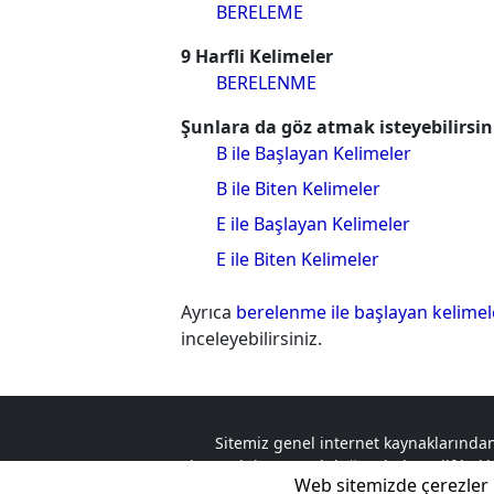
BERELEME
9 Harfli Kelimeler
BERELENME
Şunlara da göz atmak isteyebilirsin
B ile Başlayan Kelimeler
B ile Biten Kelimeler
E ile Başlayan Kelimeler
E ile Biten Kelimeler
Ayrıca
berelenme ile başlayan kelime
inceleyebilirsiniz.
Sitemiz genel internet kaynaklarından
ziyaretçinin sorumluluğundadır. Telif hakkın
Web sitemizde çerezler 