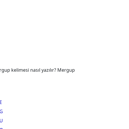
gup kelimesi nasıl yazılır? Mergup
E
G
U