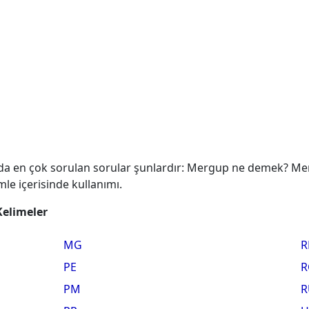
a en çok sorulan sorular şunlardır: Mergup ne demek? Mer
le içerisinde kullanımı.
Kelimeler
MG
R
PE
R
PM
R