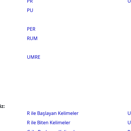
PR
U
PU
PER
RUM
UMRE
iz:
R ile Başlayan Kelimeler
U
R ile Biten Kelimeler
U